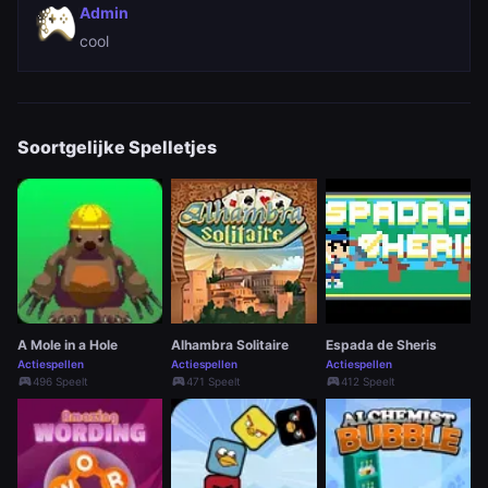
Admin
cool
Soortgelijke Spelletjes
A Mole in a Hole
Alhambra Solitaire
Espada de Sheris
Actiespellen
Actiespellen
Actiespellen
sports_esports
sports_esports
sports_esports
496 Speelt
471 Speelt
412 Speelt