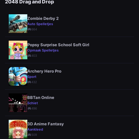
2048 Drag and Drop
Zombie Derby 2
Auto Spelletjes
sports_esports
664
Popsy Surprise School Soft Girl
Opmaak Spelletjes
sports_esports
403
Archery Hero Pro
Sport
sports_esports
432
BBTan Online
Schiet
sports_esports
496
3D Anime Fantasy
Aankleed
sports_esports
509