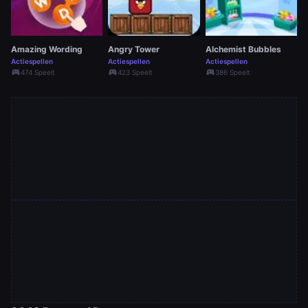
Amazing Wording
Angry Tower
Alchemist Bubbles
Actiespellen
Actiespellen
Actiespellen
sports_esports
sports_esports
sports_esports
474 Speelt
423 Speelt
386 Speelt