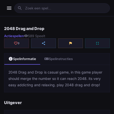
menu
search
2048 Drag and Drop
2048 Drag and Drop
Actiespellen
visibility
589 Speelt
play_arrow
Spelen
favorite_border
share
flag
fullscreen
0
info
videogame_asset
Spelinformatie
Spelinstructies
2048 Drag and Drop is casual game, in this game player
should merge the number so it can reach 2048. its very
easy addicting and relaxing. play 2048 drag and drop!
Uitgever