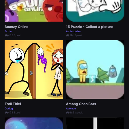
Bounzy Online
15 Puzzle - Collect a picture
Schiet
Actiespellen
sports_esports
465 Speelt
sports_esports
514 Speelt
Troll Thief
Among Chen Bots
Oorlog
Avontuur
sports_esports
492 Speelt
sports_esports
685 Speelt