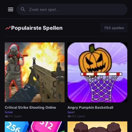
menu
search
trending_up
Populairste Spellen
793 spellen
Critical Strike Shooting Online
Angry Pumpkin Basketball
Schiet
Sport
sports_esports
570 Speelt
sports_esports
493 Speelt