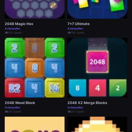
2048 Magic Hex
7x7 Ultimate
Actiespellen
Actiespellen
sports_esports
619 Speelt
sports_esports
556 Speelt
2048 Wood Block
2048 X2 Merge Blocks
Actiespellen
Actiespellen
sports_esports
516 Speelt
sports_esports
557 Speelt