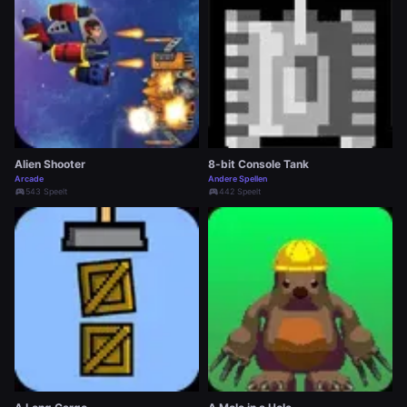
Alien Shooter
8-bit Console Tank
Arcade
Andere Spellen
sports_esports
543 Speelt
sports_esports
442 Speelt