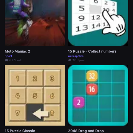
Moto Maniac 2
15 Puzzle - Collect numbers
Sport
Actiespellen
sports_esports
542 Speelt
sports_esports
596 Speelt
15 Puzzle Classic
2048 Drag and Drop