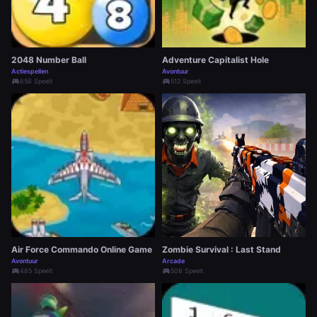
2048 Number Ball
Adventure Capitalist Hole
Actiespellen
Avontuur
sports_esports
656 Speelt
sports_esports
512 Speelt
Air Force Commando Online Game
Zombie Survival : Last Stand
Avontuur
Arcade
sports_esports
485 Speelt
sports_esports
508 Speelt