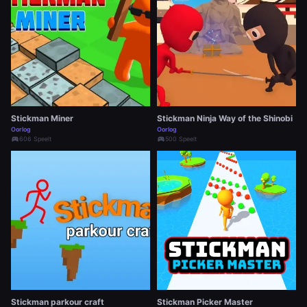
Stickman Miner
Stickman Ninja Way of the Shinobi
Oorlog
Oorlog
sports_esports
606 Speelt
sports_esports
500 Speelt
Stickman parkour craft
Stickman Picker Master