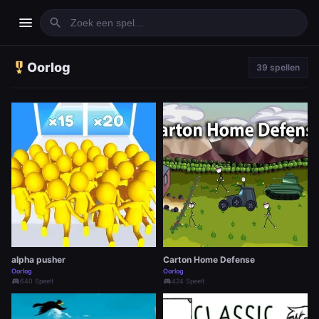
menu
search
military_tech
Oorlog
39 spellen
alpha pusher
Carton Home Defense
Oorlog
Oorlog
sports_esports
640 Speelt
sports_esports
424 Speelt