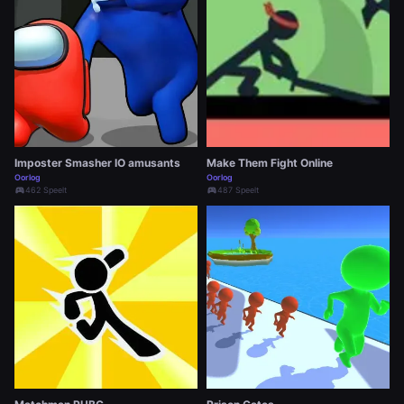
Imposter Smasher IO amusants
Make Them Fight Online
Oorlog
Oorlog
sports_esports
462 Speelt
sports_esports
487 Speelt