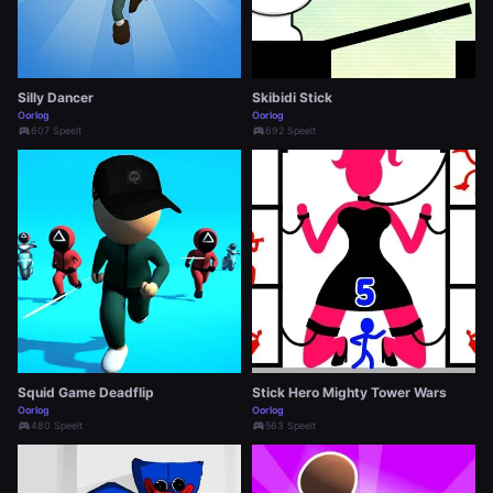
Silly Dancer
Skibidi Stick
Oorlog
Oorlog
sports_esports
607 Speelt
sports_esports
692 Speelt
Squid Game Deadflip
Stick Hero Mighty Tower Wars
Oorlog
Oorlog
sports_esports
480 Speelt
sports_esports
563 Speelt