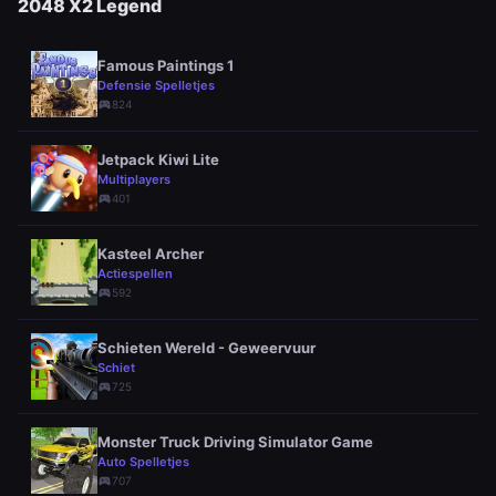
2048 X2 Legend
Famous Paintings 1
Defensie Spelletjes
sports_esports
824
Jetpack Kiwi Lite
Multiplayers
sports_esports
401
Kasteel Archer
Actiespellen
sports_esports
592
Schieten Wereld - Geweervuur
Schiet
sports_esports
725
Monster Truck Driving Simulator Game
Auto Spelletjes
sports_esports
707