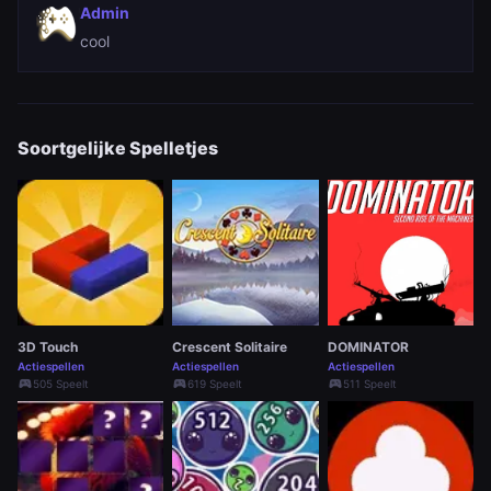
Admin
cool
Soortgelijke Spelletjes
3D Touch
Crescent Solitaire
DOMINATOR
Actiespellen
Actiespellen
Actiespellen
sports_esports
sports_esports
sports_esports
505 Speelt
619 Speelt
511 Speelt