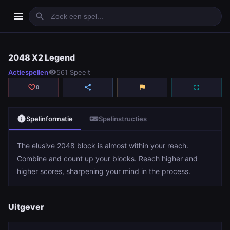
menu
search
2048 X2 Legend
2048 X2 Legend
Actiespellen
visibility
561 Speelt
play_arrow
Spelen
favorite_border
share
flag
fullscreen
0
info
videogame_asset
Spelinformatie
Spelinstructies
The elusive 2048 block is almost within your reach.
Combine and count up your blocks. Reach higher and
higher scores, sharpening your mind in the process.
Uitgever