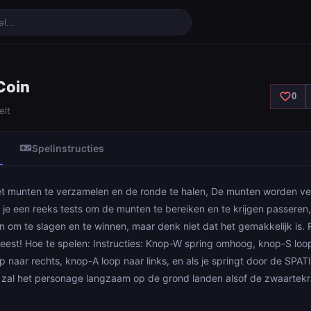
rmer Coin
Coin
favorite_border
0
elt
len
videogame_asset
Spelinstructies
oet munten te verzamelen en de ronde te halen, De munten worden v
je een reeks tests om de munten te bereiken en te krijgen passeren
 om te slagen en te winnen, maar denk niet dat het gemakkelijk is. 
eest! Hoe te spelen: Instructies: Knop-W spring omhoog, knop-S loo
 naar rechts, knop-A loop naar links, en als je springt door de SPAT
 zal het personage langzaam op de grond landen alsof de zwaartekr