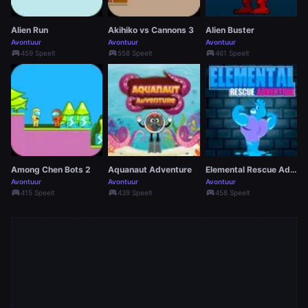
Alien Run
Akihiko vs Cannons 3
Alien Buster
Avontuur
Avontuur
Avontuur
sports_esports
sports_esports
sports_esports
459 Speelt
558 Speelt
461 Speelt
Among Chen Bots 2
Aquanaut Adventure
Elemental Rescue Adventure
Avontuur
Avontuur
Avontuur
sports_esports
sports_esports
sports_esports
415 Speelt
439 Speelt
458 Speelt