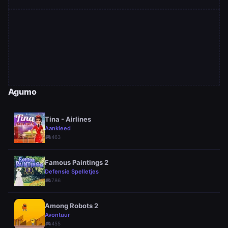
Agumo
Tina - Airlines
Aankleed
sports_esports
463
Famous Paintings 2
Defensie Spelletjes
sports_esports
786
Among Robots 2
Avontuur
sports_esports
455