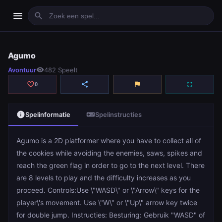
menu
search
Agumo
Agumo
Avontuur
visibility
482 Speelt
play_arrow
Spelen
favorite_border
share
flag
fullscreen
0
info
videogame_asset
Spelinformatie
Spelinstructies
Agumo is a 2D platformer where you have to collect all of
the cookies while avoiding the enemies, saws, spikes and
reach the green flag in order to go to the next level. There
are 8 levels to play and the difficulty increases as you
proceed. Controls:Use \"WASD\" or \"Arrow\" keys for the
player\'s movement. Use \"W\" or \"Up\" arrow key twice
for double jump. Instructies: Besturing: Gebruik "WASD" of