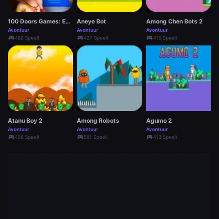
100 Doors Games: Escape from School
Aneye Bot
Among Chen Bots 2
Avontuur
Avontuur
Avontuur
sports_esports
sports_esports
sports_esports
488 Speelt
427 Speelt
415 Speelt
Atanu Boy 2
Among Robots
Agumo 2
Avontuur
Avontuur
Avontuur
sports_esports
sports_esports
sports_esports
406 Speelt
581 Speelt
413 Speelt