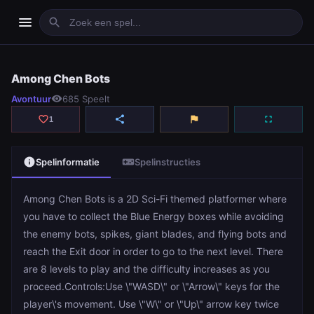
menu
search
Among Chen Bots
Among Chen Bots
Avontuur
visibility
685 Speelt
play_arrow
Spelen
favorite_border
share
flag
fullscreen
1
info
videogame_asset
Spelinformatie
Spelinstructies
Among Chen Bots is a 2D Sci-Fi themed platformer where
you have to collect the Blue Energy boxes while avoiding
the enemy bots, spikes, giant blades, and flying bots and
reach the Exit door in order to go to the next level. There
are 8 levels to play and the difficulty increases as you
proceed.Controls:Use \"WASD\" or \"Arrow\" keys for the
player\'s movement. Use \"W\" or \"Up\" arrow key twice