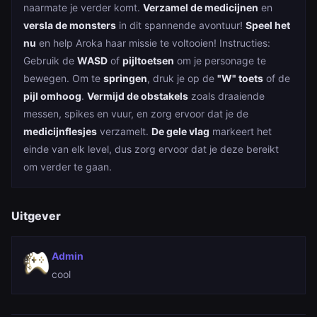
naarmate je verder komt.
Verzamel de medicijnen
en
versla de monsters
in dit spannende avontuur!
Speel het
nu
en help Aroka haar missie te voltooien! Instructies:
Gebruik de
WASD
of
pijltoetsen
om je personage te
bewegen. Om te
springen
, druk je op de
"W" toets
of de
pijl omhoog
.
Vermijd de obstakels
zoals draaiende
messen, spikes en vuur, en zorg ervoor dat je de
medicijnflesjes
verzamelt.
De gele vlag
markeert het
einde van elk level, dus zorg ervoor dat je deze bereikt
om verder te gaan.
Uitgever
Admin
cool