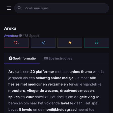
menu
search
Aroka
Aroka
Avontuur
visibility
478 Speelt
play_arrow
Spelen
favorite_border
share
flag
fullscreen
0
info
videogame_asset
Spelinformatie
Spelinstructies
Aroka
is een
2D platformer
met een
anime thema
waarin
je speelt als een
schattig anime meisje
. Je moet
alle
flesjes met medicijnen verzamelen
terwijl je vijandelijke
monsters
,
vliegende wezens
,
draaivende messen
,
spikes
en
vuur
ontwijkt. Het doel is om de
gele vlag
te
bereiken om naar het volgende
level
te gaan. Het spel
bevat
8 levels
en de
moeilijkheidsgraad
neemt toe