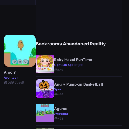
Backrooms Abandoned Reality
Baby Hazel FunTime
Opmaak Spelletjes
sports_esports
450
Aloo 3
Avontuur
589 Speelt
sports_esports
Angry Pumpkin Basketball
Sport
sports_esports
496
Agumo
Avontuur
sports_esports
484