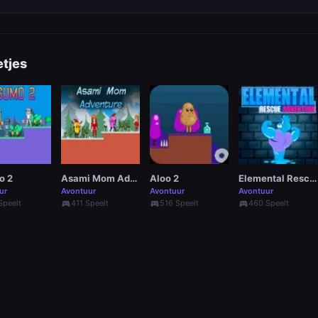
etjes
o 2
Asami Mom Adventure
Aloo 2
Elemental Rescue Adventure
ur
Avontuur
Avontuur
Avontuur
Speelt
411 Speelt
516 Speelt
460 Speelt
sports_esports
sports_esports
sports_esports