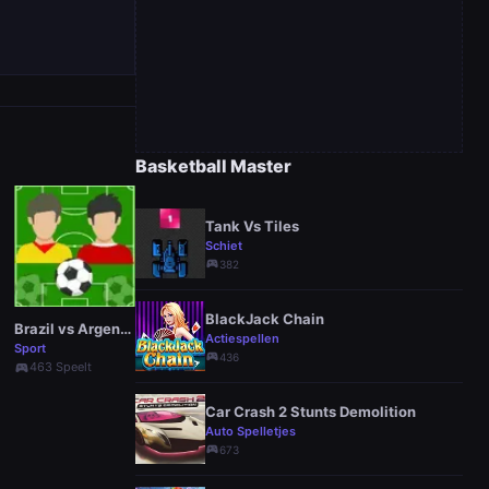
Basketball Master
Tank Vs Tiles
Schiet
sports_esports
382
BlackJack Chain
Brazil vs Argentina
Actiespellen
Sport
sports_esports
436
463 Speelt
sports_esports
Car Crash 2 Stunts Demolition
Auto Spelletjes
sports_esports
673