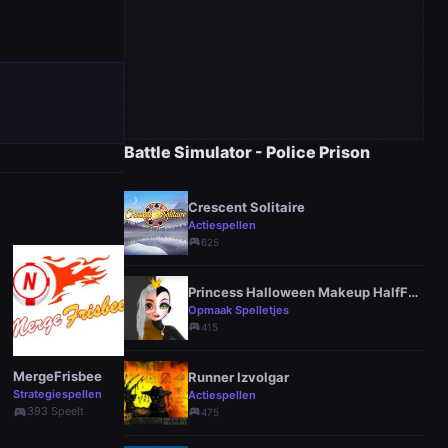
Battle Simulator - Police Prison
Crescent Solitaire
Actiespellen
sports_esports
625
Princess Halloween Makeup HalfFaces Tutorial
Opmaak Spelletjes
sports_esports
415
MergeFrisbee
Runner Izvolgar
Strategiespellen
Actiespellen
393 Speelt
sports_esports
sports_esports
475