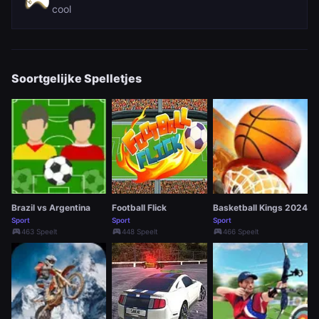
cool
Soortgelijke Spelletjes
Brazil vs Argentina
Football Flick
Basketball Kings 2024
Sport
Sport
Sport
sports_esports
sports_esports
sports_esports
463 Speelt
448 Speelt
466 Speelt