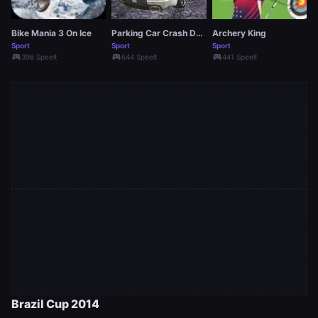
Bike Mania 3 On Ice
Parking Car Crash Demolition
Archery King
Sport
Sport
Sport
sports_esports
sports_esports
sports_esports
396 Speelt
644 Speelt
441 Speelt
Brazil Cup 2014