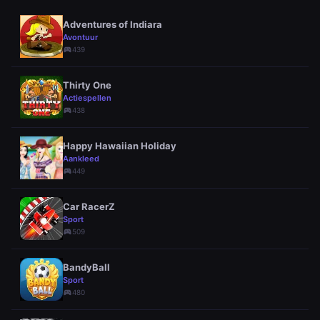
Adventures of Indiara
Avontuur
sports_esports
439
Thirty One
Actiespellen
sports_esports
438
Happy Hawaiian Holiday
Aankleed
sports_esports
449
Car RacerZ
Sport
sports_esports
509
BandyBall
Sport
sports_esports
480