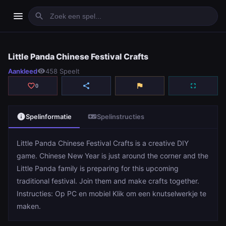
menu
search
Little Panda Chinese Festival Crafts
Little Panda Chinese Festival Crafts
Aankleed
visibility
458 Speelt
play_arrow
Spelen
favorite_border
share
flag
fullscreen
0
info
videogame_asset
Spelinformatie
Spelinstructies
Little Panda Chinese Festival Crafts is a creative DIY
game. Chinese New Year is just around the corner and the
Little Panda family is preparing for this upcoming
traditional festival. Join them and make crafts together.
Instructies: Op PC en mobiel Klik om een knutselwerkje te
maken.