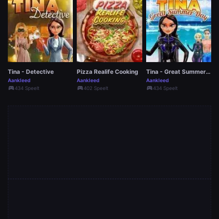
Tina - Detective
Pizza Realife Cooking
Tina - Great Summer Day
Aankleed
Aankleed
Aankleed
sports_esports
sports_esports
sports_esports
434 Speelt
402 Speelt
434 Speelt