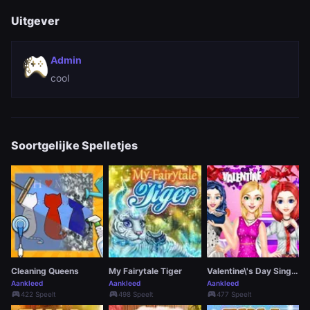
Uitgever
Admin
cool
Soortgelijke Spelletjes
Cleaning Queens
My Fairytale Tiger
Valentine\'s Day Single Party
Aankleed
Aankleed
Aankleed
sports_esports
sports_esports
sports_esports
422 Speelt
498 Speelt
477 Speelt