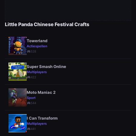
Little Panda Chinese Festival Crafts
Towerland
Actiespellen
sports_esports
528
Super Smash Online
Multiplayers
sports_esports
422
Moto Maniac 2
Sport
sports_esports
544
I Can Transform
Multiplayers
sports_esports
441