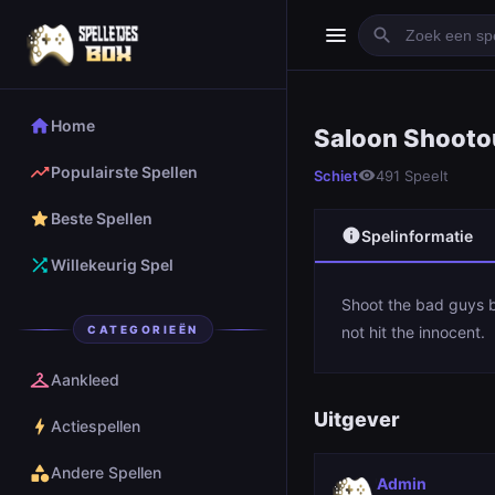
menu
search
Saloon Sh
home
Home
Saloon Shooto
trending_up
Populairste Spellen
Schiet
visibility
491 Speelt
play_arrow
Spel
star
Beste Spellen
info
Spelinformatie
shuffle
Willekeurig Spel
Shoot the bad guys be
CATEGORIEËN
not hit the innocent.
checkroom
Aankleed
Uitgever
bolt
Actiespellen
category
Andere Spellen
Admin