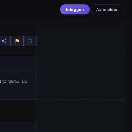
Inloggen
Aanmelden
share
flag
fullscreen
) to reload. Do