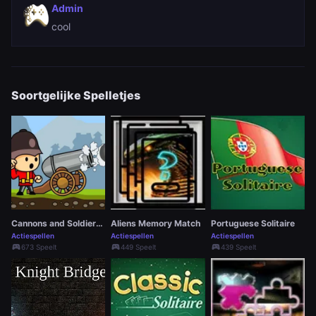
Admin
cool
Soortgelijke Spelletjes
Cannons and Soldiers: Mountain Offense
Aliens Memory Match
Portuguese Solitaire
Actiespellen
Actiespellen
Actiespellen
sports_esports
sports_esports
sports_esports
673 Speelt
449 Speelt
439 Speelt