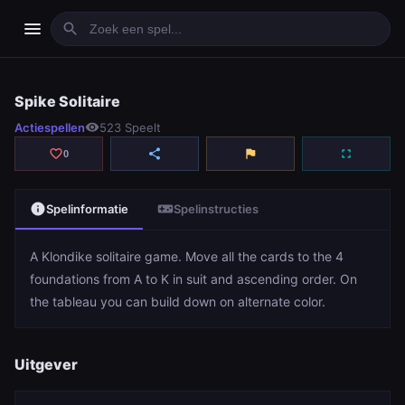
menu
search
Spike Solitaire
Spike Solitaire
Actiespellen
visibility
523 Speelt
play_arrow
Spelen
favorite_border
share
flag
fullscreen
0
info
videogame_asset
Spelinformatie
Spelinstructies
A Klondike solitaire game. Move all the cards to the 4
foundations from A to K in suit and ascending order. On
the tableau you can build down on alternate color.
Uitgever