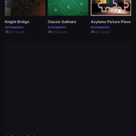
Knight Bridge
Classic Solitaire
Asylums Picture Piece
Actiespellen
Actiespellen
Actiespellen
sports_esports
sports_esports
sports_esports
431 Speelt
659 Speelt
433 Speelt