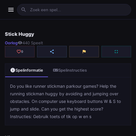
menu
search
Stick Huggy
Stick Huggy
Oorlog
visibility
440 Speelt
play_arrow
Spelen
favorite_border
share
flag
fullscreen
0
info
videogame_asset
Spelinformatie
Spelinstructies
Do you like runner stickman parkour games? Help the
running stickman huggy by avoiding and jumping over
obstacles. On computer use keyboard buttons W & S to
jump and slide. Can you get the highest score?
Instructies: Gebruik toets of tik op w en s