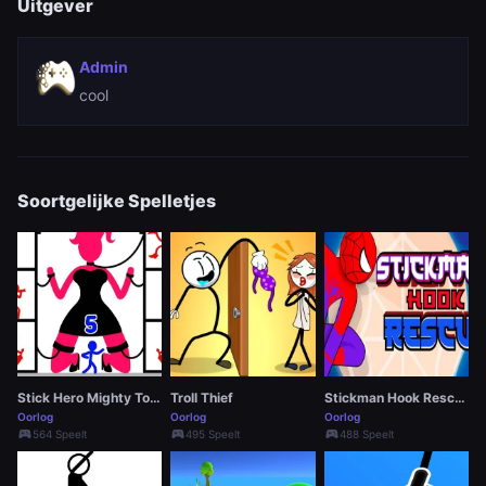
Uitgever
Admin
cool
Soortgelijke Spelletjes
Stick Hero Mighty Tower Wars
Troll Thief
Stickman Hook Rescue
Oorlog
Oorlog
Oorlog
sports_esports
sports_esports
sports_esports
564 Speelt
495 Speelt
488 Speelt