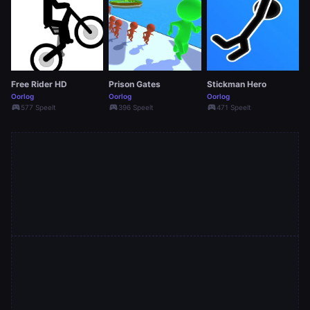
Free Rider HD
Prison Gates
Stickman Hero
Oorlog
Oorlog
Oorlog
sports_esports
sports_esports
sports_esports
577 Speelt
396 Speelt
471 Speelt