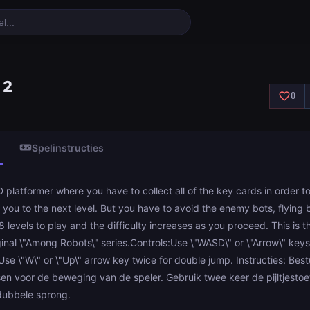
bots 2
 2
favorite_border
0
en
videogame_asset
Spelinstructies
platformer where you have to collect all of the key cards in order t
 you to the next level. But you have to avoid the enemy bots, flying 
 levels to play and the difficulty increases as you proceed. This is 
iginal \"Among Robots\" series.Controls:Use \"WASD\" or \"Arrow\" keys
se \"W\" or \"Up\" arrow key twice for double jump. Instructies: Best
sen voor de beweging van de speler. Gebruik twee keer de pijltjestoe
ubbele sprong.