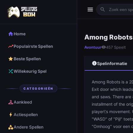
menu
search
Among Ro
home
Home
Among Robots
trending_up
Populairste Spellen
Avontuur
visibility
457 Speelt
play_arrow
Spel
star
Beste Spellen
info
Spelinformatie
shuffle
Willekeurig Spel
Among Robots is a 2D 
CATEGORIEËN
Exit door which leads
and saws. There are 8
checkroom
Aankleed
installment of the or
player\'s movement. U
bolt
Actiespellen
"WASD" of "Pijl" toet
"Omhoog" voor een d
category
Andere Spellen