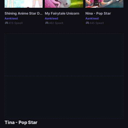
Shining Anime Star Dress Up
My Fairytale Unicorn
Nina - Pop Star
Aankleed
Aankleed
Aankleed
sports_esports
sports_esports
sports_esports
415 Speelt
462 Speelt
445 Speelt
Tina - Pop Star