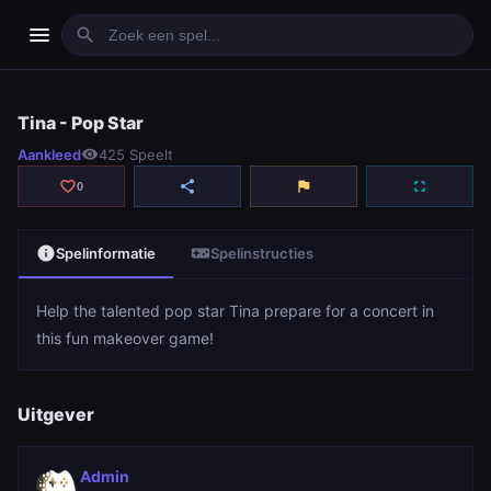
menu
search
Tina - Pop Star
Tina - Pop Star
Aankleed
visibility
425 Speelt
play_arrow
Spelen
favorite_border
share
flag
fullscreen
0
info
videogame_asset
Spelinformatie
Spelinstructies
Help the talented pop star Tina prepare for a concert in
this fun makeover game!
Uitgever
Admin