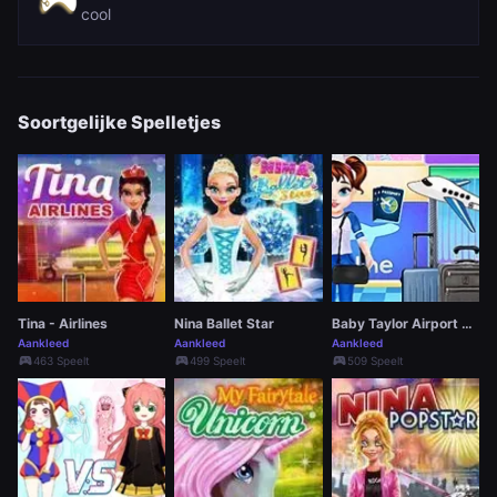
cool
Soortgelijke Spelletjes
Tina - Airlines
Nina Ballet Star
Baby Taylor Airport Travel
Aankleed
Aankleed
Aankleed
sports_esports
sports_esports
sports_esports
463 Speelt
499 Speelt
509 Speelt