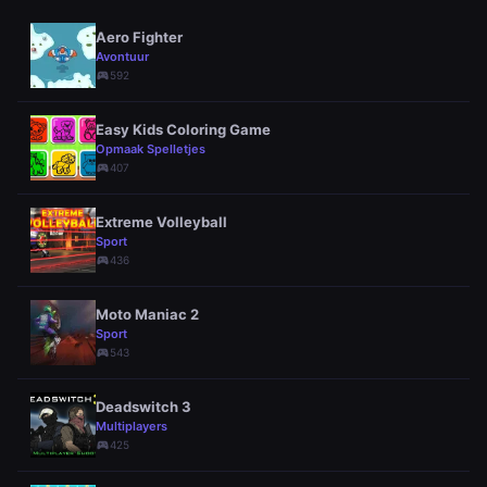
Aero Fighter
Avontuur
sports_esports
592
Easy Kids Coloring Game
Opmaak Spelletjes
sports_esports
407
Extreme Volleyball
Sport
sports_esports
436
Moto Maniac 2
Sport
sports_esports
543
Deadswitch 3
Multiplayers
sports_esports
425