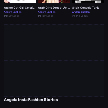
Anime Cat Girl Coloring Pages
Arab Girls Dress-Up - Salon Makeup
8-bit Console Tank
Andere Spellen
Andere Spellen
Andere Spellen
sports_esports
sports_esports
sports_esports
589 Speelt
460 Speelt
443 Speelt
Angela Insta Fashion Stories