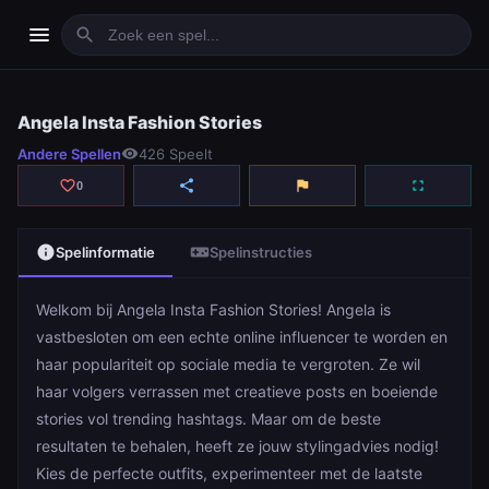
menu
search
Angela Insta Fashion Stories
Angela Insta Fashion Stories
Andere Spellen
visibility
426 Speelt
play_arrow
Spelen
favorite_border
share
flag
fullscreen
0
info
videogame_asset
Spelinformatie
Spelinstructies
Welkom bij Angela Insta Fashion Stories! Angela is
vastbesloten om een echte online influencer te worden en
haar populariteit op sociale media te vergroten. Ze wil
haar volgers verrassen met creatieve posts en boeiende
stories vol trending hashtags. Maar om de beste
resultaten te behalen, heeft ze jouw stylingadvies nodig!
Kies de perfecte outfits, experimenteer met de laatste