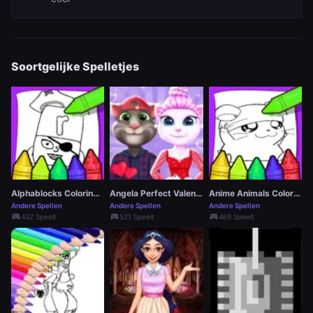
Soortgelijke Spelletjes
Alphablocks Coloring Pages
Angela Perfect Valentine
Anime Animals Coloring Pages
Andere Spellen
Andere Spellen
Andere Spellen
sports_esports
sports_esports
sports_esports
432 Speelt
521 Speelt
469 Speelt