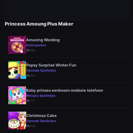
Princess Amoung Plus Maker
Amazing Wording
Actiespellen
sports_esports
480
Popsy Surprise Winter Fun
Opmaak Spelletjes
sports_esports
454
Baby prinses eenhoorn mobiele telefoon
Meisjes Spelletjes
sports_esports
717
Christmas Cake
Opmaak Spelletjes
sports_esports
566