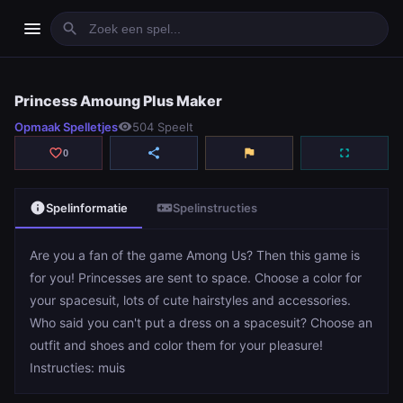
menu
search
Princess Amoung Plus Maker
Princess Amoung Plus Maker
Opmaak Spelletjes
visibility
504 Speelt
play_arrow
Spelen
favorite_border
share
flag
fullscreen
0
info
videogame_asset
Spelinformatie
Spelinstructies
Are you a fan of the game Among Us? Then this game is
for you! Princesses are sent to space. Choose a color for
your spacesuit, lots of cute hairstyles and accessories.
Who said you can't put a dress on a spacesuit? Choose an
outfit and shoes and color them for your pleasure!
Instructies: muis