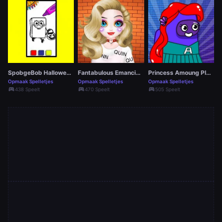
SpobgeBob Halloween Coloring Book
Fantabulous Emancipation Of Harlequin
Princess Amoung Plus Maker
Opmaak Spelletjes
Opmaak Spelletjes
Opmaak Spelletjes
sports_esports
sports_esports
sports_esports
438 Speelt
470 Speelt
505 Speelt