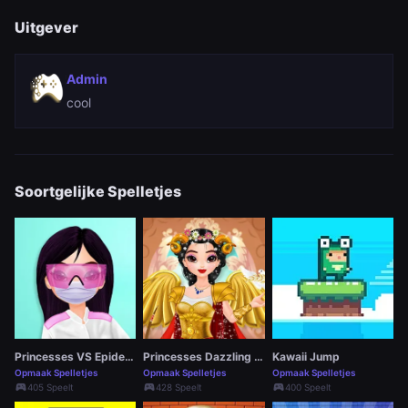
Uitgever
Admin
cool
Soortgelijke Spelletjes
Princesses VS Epidemic
Princesses Dazzling Goddesses
Kawaii Jump
Opmaak Spelletjes
Opmaak Spelletjes
Opmaak Spelletjes
sports_esports
sports_esports
sports_esports
405 Speelt
428 Speelt
400 Speelt