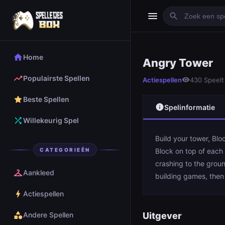
menu
search
Angry To
home
Home
Angry Tower
trending_up
Populairste Spellen
Actiespellen
visibility
430 Speelt
play_arrow
Spelen
star
Beste Spellen
info
Spelinformatie
shuffle
Willekeurig Spel
Build your tower, Bl
CATEGORIEËN
Block on top of each 
crashing to the groun
checkroom
Aankleed
building games, then 
bolt
Actiespellen
category
Andere Spellen
Uitgever