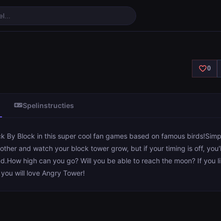
wer
favorite_border
0
videogame_asset
Spelinstructies
ock By Block in this super cool fan games based on famous birds!Simp
other and watch your block tower grow, but if your timing is off, you'
d.How high can you go? Will you be able to reach the moon? If you l
you will love Angry Tower!