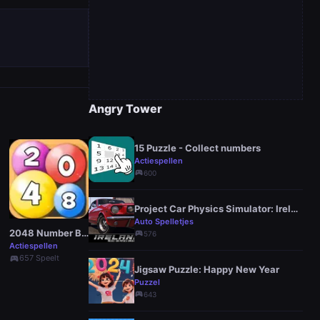
Angry Tower
15 Puzzle - Collect numbers
Actiespellen
sports_esports
600
Project Car Physics Simulator: Ireland
Auto Spelletjes
2048 Number Ball
sports_esports
576
Actiespellen
657 Speelt
sports_esports
Jigsaw Puzzle: Happy New Year
Puzzel
sports_esports
643