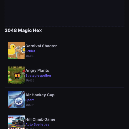
2048 Magic Hex
Carnival Shooter
Schiet
sports_esports
469
Angry Plants
Strategiespellen
sports_esports
435
Air Hockey Cup
Sport
sports_esports
505
Hill Climb Game
Auto Spelletjes