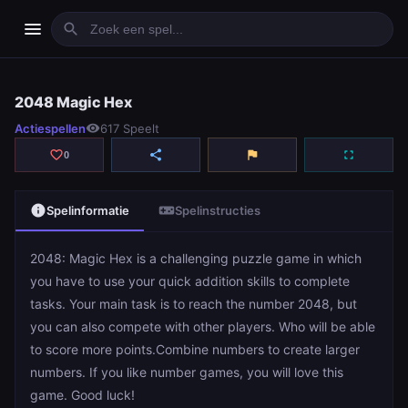
menu
search
2048 Magic Hex
2048 Magic Hex
Actiespellen
visibility
617 Speelt
play_arrow
Spelen
favorite_border
share
flag
fullscreen
0
info
videogame_asset
Spelinformatie
Spelinstructies
2048: Magic Hex is a challenging puzzle game in which
you have to use your quick addition skills to complete
tasks. Your main task is to reach the number 2048, but
you can also compete with other players. Who will be able
to score more points.Combine numbers to create larger
numbers. If you like number games, you will love this
game. Good luck!