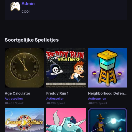
Admin
cool
Soortgelijke Spelletjes
Age Calculator
Freddy Run 1
Neighborhood Defense
Actiespellen
Actiespellen
Actiespellen
sports_esports
sports_esports
sports_esports
435 Speelt
496 Speelt
678 Speelt