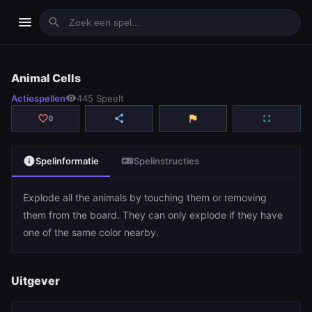
menu
search
Animal Cells
Animal Cells
Actiespellen
visibility
445 Speelt
play_arrow
Spelen
favorite_border
share
flag
fullscreen
0
info
videogame_asset
Spelinformatie
Spelinstructies
Explode all the animals by touching them or removing
them from the board. They can only explode if they have
one of the same color nearby.
Uitgever