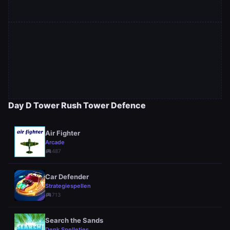
Day D Tower Rush Tower Defence
Air Fighter
Arcade
sports_esports
487
Car Defender
Strategiespellen
sports_esports
713
Search the Sands
Denk Spelletjes