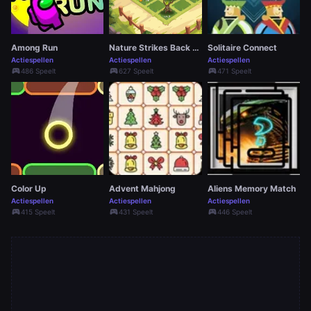
Among Run
Nature Strikes Back Html5
Solitaire Connect
Actiespellen
Actiespellen
Actiespellen
sports_esports
sports_esports
sports_esports
486 Speelt
627 Speelt
471 Speelt
Color Up
Advent Mahjong
Aliens Memory Match
Actiespellen
Actiespellen
Actiespellen
sports_esports
sports_esports
sports_esports
415 Speelt
431 Speelt
446 Speelt