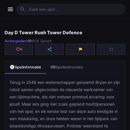
menu
search
Day D Tower Rush Tower Defence
Day D Tower Rush Tower Defence
Actiespellen
visibility
658 Speelt
play_arrow
Spelen
favorite_border
share
flag
fullscreen
0
info
videogame_asset
Spelinformatie
Spelinstructies
Terug in 2548 een wetenschapper genaamd Bryan en zijn
robot samen uitgevonden de nieuwste werknemer van
een tijdmachine, die niet meteen priminuli ervaring voor
jezelf. Maar iets ging niet zoals gepland hoofdpersonen
van het spel, en de eerste test van deze auto eindigde in
een mislukking, en onze helden waren in het tijdperk van
bloeddorstige dinosaurussen. Probeer weerstand te