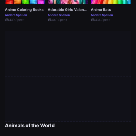
Anime Coloring Books
Adorable Girls Valentino Fashion
Anime Bats
Andere Spellen
Andere Spellen
Andere Spellen
sports_esports
sports_esports
sports_esports
439 Speelt
449 Speelt
434 Speelt
Animals of the World