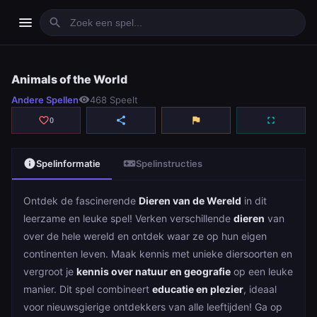
menu
search
Animals of the World
Animals of the World
Andere Spellen
visibility
468 Speelt
play_arrow
Spelen
favorite_border
share
flag
fullscreen
0
info
videogame_asset
Spelinformatie
Spelinstructies
Ontdek de fascinerende
Dieren van de Wereld
in dit
leerzame en leuke spel! Verken verschillende
dieren
van
over de hele wereld en ontdek waar ze op hun eigen
continenten leven. Maak kennis met unieke diersoorten en
vergroot je
kennis over natuur en geografie
op een leuke
manier. Dit spel combineert
educatie en plezier
, ideaal
voor nieuwsgierige ontdekkers van alle leeftijden! Ga op