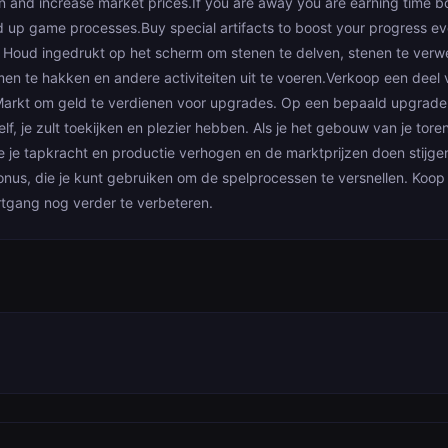
n and increase market prices.If you are away you are earning time b
 up game processes.Buy special artifacts to boost your progress eve
ng Houd ingedrukt op het scherm om stenen te delven, stenen te verw
en te hakken en andere activiteiten uit te voeren.Verkoop een deel 
Markt om geld te verdienen voor upgrades. Op een bepaald upgrade
f, je zult toekijken en plezier hebben. Als je het gebouw van je toren 
e je tapkracht en productie verhogen en de marktprijzen doen stijge
bonus, die je kunt gebruiken om de spelprocessen te versnellen. Koop
rtgang nog verder te verbeteren.