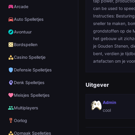
tap power, productio
sports_esports
Arcade
can be used to speed
Instructies: Besturi
directions_car
Auto Spelletjes
sneller te maken, bom
grondstoffen op de 
explore
Avontuur
het gebouw uit zichzel
casino
Bordspellen
je Gouden Stenen, di
bent, verdien je tijd
category
Casino Spelletje
artefacten om je voo
shield
Defensie Spelletjes
psychology
Denk Spelletjes
Uitgever
favorite
Meisjes Spelletjes
Admin
group
Multiplayers
cool
military_tech
Oorlog
category
Opmaak Spelletjes