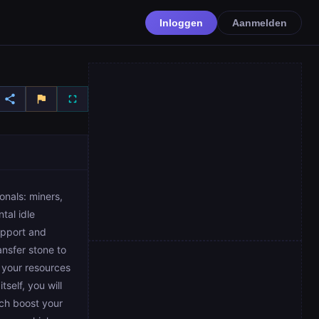
Inloggen
Aanmelden
share
flag
fullscreen
onals: miners,
tal idle
apport and
nsfer stone to
f your resources
self, you will
ich boost your