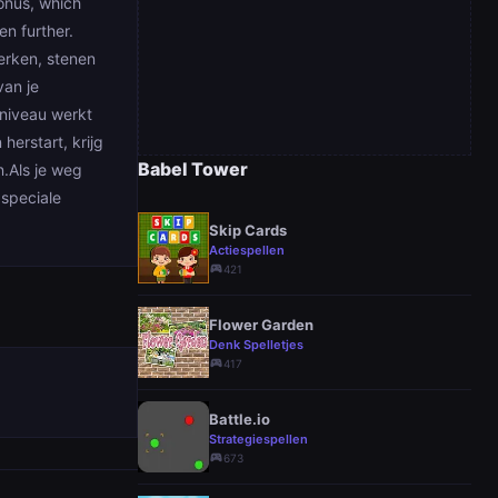
onus, which
n further.
erken, stenen
van je
niveau werkt
herstart, krijg
Babel Tower
n.Als je weg
 speciale
Skip Cards
Actiespellen
sports_esports
421
Flower Garden
Denk Spelletjes
sports_esports
417
Battle.io
Strategiespellen
sports_esports
673