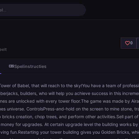
er
favorite_border
0
eelt
videogame_asset
Spelinstructies
Tower of Babel, that will reach to the sky!You have a team of professi
berjacks, builders, who will help you achieve success in this incremen
es are unlocked with every tower floor.The game was made by Air
es universe. ControlsPress-and-hold on the screen to mine stone, tra
bricks creation, chop trees, and perform other activities.Sell part o
 money for upgrades. At certain upgrade level the building works by it
ving fun.Restarting your tower building gives you Golden Bricks, wh