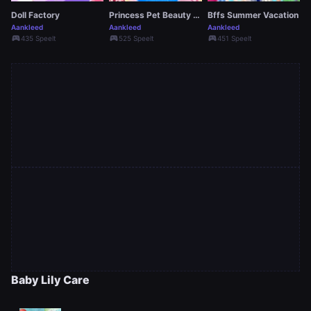
Doll Factory
Princess Pet Beauty Salon
Bffs Summer Vacation
Aankleed
Aankleed
Aankleed
sports_esports
sports_esports
sports_esports
435 Speelt
525 Speelt
451 Speelt
Baby Lily Care