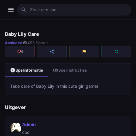
menu
search
Baby Lily Care
Baby Lily Care
Aankleed
visibility
453 Speelt
play_arrow
Spelen
favorite_border
share
flag
fullscreen
0
info
videogame_asset
Spelinformatie
Spelinstructies
Take care of Baby Lily in this cute girl game!
Uitgever
Admin
cool