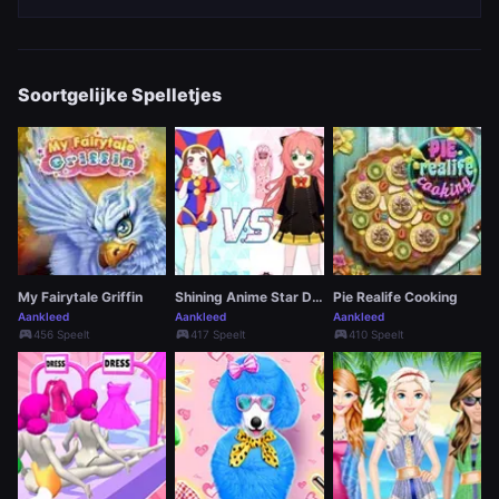
Soortgelijke Spelletjes
My Fairytale Griffin
Shining Anime Star Dress Up
Pie Realife Cooking
Aankleed
Aankleed
Aankleed
sports_esports
sports_esports
sports_esports
456 Speelt
417 Speelt
410 Speelt