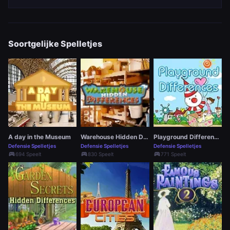
Soortgelijke Spelletjes
A day in the Museum
Warehouse Hidden Differences
Playground Differences
Defensie Spelletjes
Defensie Spelletjes
Defensie Spelletjes
sports_esports
sports_esports
sports_esports
694 Speelt
830 Speelt
771 Speelt