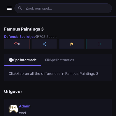
menu
search
Famous Paintings 3
Famous Paintings 3
Defensie Spelletjes
visibility
708 Speelt
play_arrow
Spelen
favorite_border
share
flag
fullscreen
0
info
videogame_asset
Spelinformatie
Spelinstructies
Click/tap on all the differences in Famous Paintings 3.
Uitgever
Admin
cool