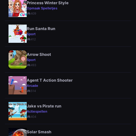
Princess Winter Style
Opmaak Spelletjes
sports_esports
409
Run Santa Run
Sport
sports_esports
412
Arrow Shoot
Sport
sports_esports
493
Agent T Action Shooter
Arcade
sports_esports
514
Jake vs Pirate run
Actiespellen
sports_esports
404
Solar Smash