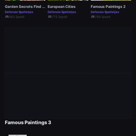
Garden Secrets Find the Differences
European Cities
Famous Paintings 2
Defensie Spelletjes
Defensie Spelletjes
Defensie Spelletjes
sports_esports
sports_esports
sports_esports
663 Speelt
775 Speelt
789 Speelt
Famous Paintings 3