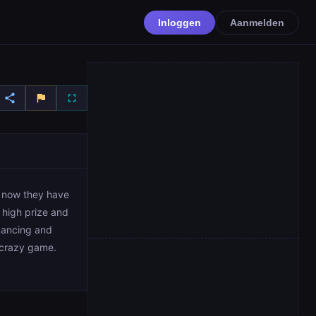
Inloggen
Aanmelden
share
flag
fullscreen
d now they have
 high prize and
 dancing and
s crazy game.