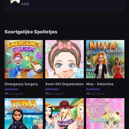
cool
Soortgelijke Spelletjes
Emergency Surgery
Asmr Girl Organization
Nina - Detective
Aankleed
Aankleed
Aankleed
sports_esports
sports_esports
sports_esports
434 Speelt
513 Speelt
438 Speelt