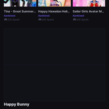
Tina - Great Summer Day
Happy Hawaiian Holiday
Sailor Girls Avatar Maker
Aankleed
Aankleed
Aankleed
sports_esports
sports_esports
sports_esports
428 Speelt
448 Speelt
406 Speelt
Happy Bunny