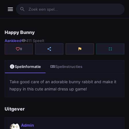
menu
search
Happy Bunny
Happy Bunny
Aankleed
visibility
411 Speelt
play_arrow
Spelen
favorite_border
share
flag
fullscreen
0
info
videogame_asset
Spelinformatie
Spelinstructies
Take good care of an adorable bunny rabbit and make it
happy in this cute animal dress up game!
Uitgever
Admin