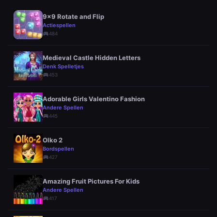
9x9 Rotate and Flip
Actiespellen
sports_esports
484
Medieval Castle Hidden Letters
Denk Spelletjes
sports_esports
453
Adorable Girls Valentino Fashion
Andere Spellen
sports_esports
445
Olko 2
Bordspellen
sports_esports
427
Amazing Fruit Pictures For Kids
Andere Spellen
sports_esports
417