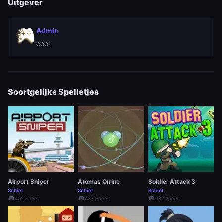
Uitgever
Admin
cool
Soortgelijke Spelletjes
Airport Sniper
Atomas Online
Soldier Attack 3
Schiet
Schiet
Schiet
sports_esports
sports_esports
sports_esports
402 Speelt
437 Speelt
382 Speelt