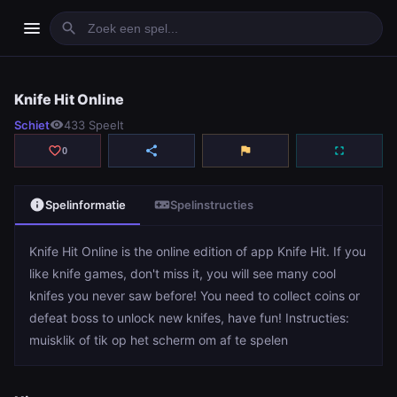
menu
search
Knife Hit Online
Knife Hit Online
Schiet
visibility
433 Speelt
play_arrow
Spelen
favorite_border
share
flag
fullscreen
0
info
videogame_asset
Spelinformatie
Spelinstructies
Knife Hit Online is the online edition of app Knife Hit. If you
like knife games, don't miss it, you will see many cool
knifes you never saw before! You need to collect coins or
defeat boss to unlock new knifes, have fun! Instructies:
muisklik of tik op het scherm om af te spelen