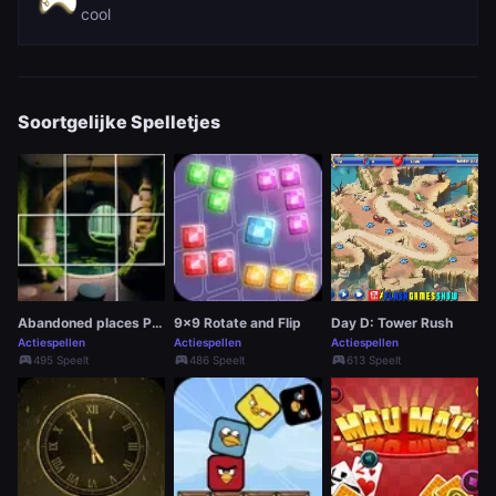
cool
Soortgelijke Spelletjes
Abandoned places Picture Tile Quest
9x9 Rotate and Flip
Day D: Tower Rush
Actiespellen
Actiespellen
Actiespellen
sports_esports
sports_esports
sports_esports
495 Speelt
486 Speelt
613 Speelt