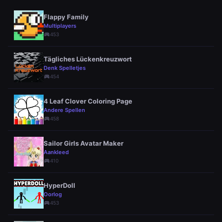
Flappy Family
Multiplayers
sports_esports
453
Tägliches Lückenkreuzwort
Denk Spelletjes
sports_esports
454
4 Leaf Clover Coloring Page
Andere Spellen
sports_esports
458
Sailor Girls Avatar Maker
Aankleed
sports_esports
410
HyperDoll
Oorlog
sports_esports
453