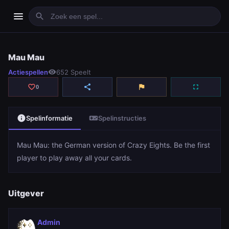
menu
search
Mau Mau
Mau Mau
Actiespellen
visibility
652 Speelt
play_arrow
Spelen
favorite_border
share
flag
fullscreen
0
info
videogame_asset
Spelinformatie
Spelinstructies
Mau Mau: the German version of Crazy Eights. Be the first
player to play away all your cards.
Uitgever
Admin