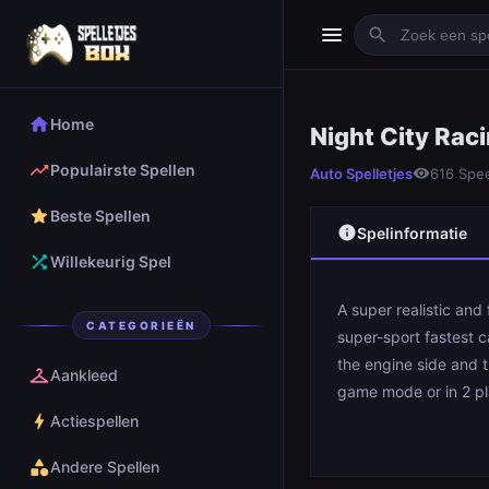
menu
search
Night City
home
Home
Night City Rac
trending_up
Populairste Spellen
Auto Spelletjes
visibility
616 Spee
play_arrow
Spel
star
Beste Spellen
info
Spelinformatie
shuffle
Willekeurig Spel
A super realistic and
CATEGORIEËN
super-sport fastest 
the engine side and th
checkroom
Aankleed
game mode or in 2 
bolt
Actiespellen
category
Andere Spellen