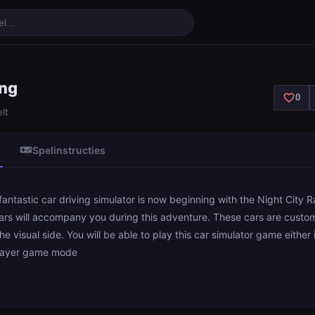
 Racing
ing
favorite_border
0
lt
en
videogame_asset
Spelinstructies
 fantastic car driving simulator is now beginning with the Night City
cars will accompany you during this adventure. These cars are custo
e visual side. You will be able to play this car simulator game either 
player game mode