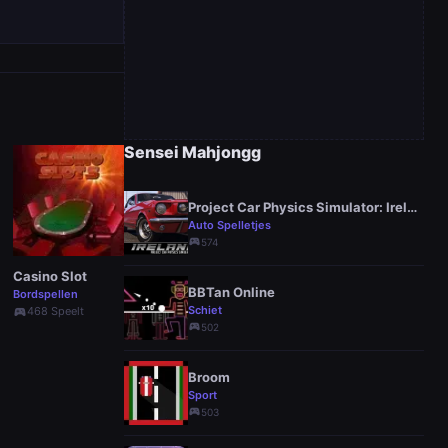
Sensei Mahjongg
Project Car Physics Simulator: Ireland
Auto Spelletjes
sports_esports
574
Casino Slot
BBTan Online
Bordspellen
Schiet
468 Speelt
sports_esports
sports_esports
502
Broom
Sport
sports_esports
503