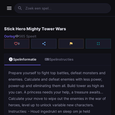
menu
search
Stick Hero Mighty Tower Wars
Stick Hero Mighty Tower Wars
Oorlog
visibility
565 Speelt
play_arrow
Spelen
favorite_border
share
flag
fullscreen
0
info
videogame_asset
Spelinformatie
Spelinstructies
Prepare yourself to fight top battles, defeat monsters and
enemies. Calculate and defeat enemies with less power,
power-up and eliminating them all. Build tower as high as
you can. A princess needs your help, a treasure awaits...
Calculate your move to wipe out the enemies in the war of
heroes, level up to unlock variable new characters.
Instructies: - Houd ingedrukt en sleep om je held