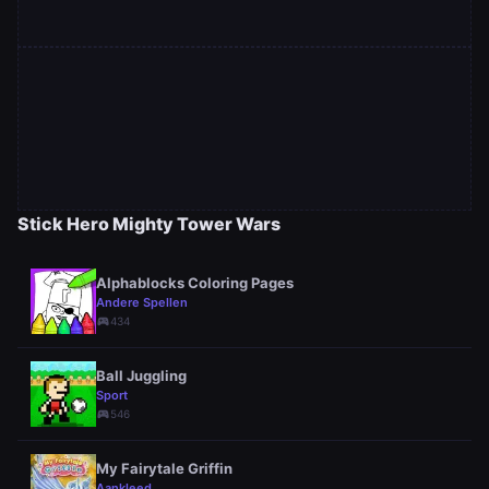
Stick Hero Mighty Tower Wars
Alphablocks Coloring Pages
Andere Spellen
sports_esports
434
Ball Juggling
Sport
sports_esports
546
My Fairytale Griffin
Aankleed