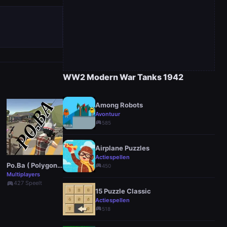
WW2 Modern War Tanks 1942
Among Robots
Avontuur
sports_esports
585
Airplane Puzzles
Actiespellen
Po.Ba ( Polygonal battlefield )
sports_esports
450
Multiplayers
427 Speelt
sports_esports
15 Puzzle Classic
Actiespellen
sports_esports
518