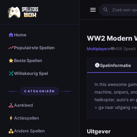
menu
search
WW2 Mode
home
Home
WW2 Modern W
trending_up
Populairste Spellen
Multiplayers
visibility
456 Speelt
star
Beste Spellen
info
Spelinformatie
shuffle
Willekeurig Spel
In this awesome game,
CATEGORIEËN
machine, snipers, and
helikopter, auto's e
checkroom
Aankleed
= ga naar uitgang va
bolt
Actiespellen
category
Andere Spellen
Uitgever