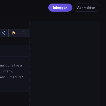
Inloggen
Aanmelden
share
flag
fullscreen
mal guns like a
uur tank,
*Tab* = menu*E*