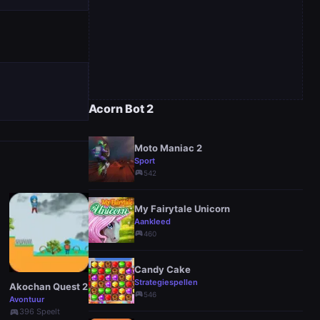
Acorn Bot 2
Moto Maniac 2
Sport
sports_esports
542
My Fairytale Unicorn
Aankleed
sports_esports
460
Candy Cake
Strategiespellen
Akochan Quest 2
sports_esports
546
Avontuur
396 Speelt
sports_esports