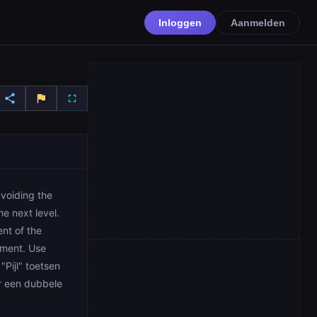
Inloggen
Aanmelden
share
flag
fullscreen
avoiding the
he next level.
ent of the
vement. Use
"Pijl" toetsen
r een dubbele