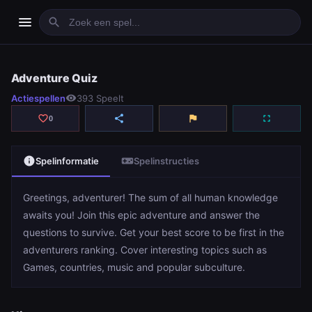
menu
search
Adventure Quiz
Adventure Quiz
Actiespellen
visibility
393 Speelt
play_arrow
Spelen
favorite_border
share
flag
fullscreen
0
info
videogame_asset
Spelinformatie
Spelinstructies
Greetings, adventurer! The sum of all human knowledge
awaits you! Join this epic adventure and answer the
questions to survive. Get your best score to be first in the
adventurers ranking. Cover interesting topics such as
Games, countries, music and popular subculture.