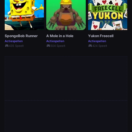
SpongeBob Runner
A Mole in a Hole
Yukon Freecell
Actiespellen
Actiespellen
Actiespellen
sports_esports
sports_esports
sports_esports
435 Speelt
504 Speelt
424 Speelt