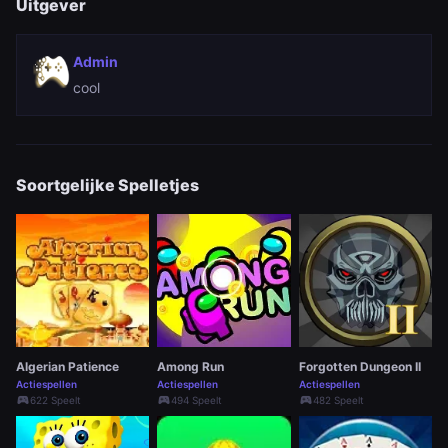
Uitgever
Admin
cool
Soortgelijke Spelletjes
Algerian Patience
Among Run
Forgotten Dungeon II
Actiespellen
Actiespellen
Actiespellen
sports_esports
sports_esports
sports_esports
622 Speelt
494 Speelt
482 Speelt