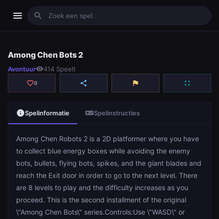
menu
search
Among Chen Bots 2
Among Chen Bots 2
Avontuur
visibility
414 Speelt
play_arrow
Spelen
favorite_border
share
flag
fullscreen
0
info
videogame_asset
Spelinformatie
Spelinstructies
Among Chen Robots 2 is a 2D platformer where you have
to collect blue energy boxes while avoiding the enemy
bots, bullets, flying bots, spikes, and the giant blades and
reach the Exit door in order to go to the next level. There
are 8 levels to play and the difficulty increases as you
proceed. This is the second installment of the original
\"Among Chen Bots\" series.Controls:Use \"WASD\" or