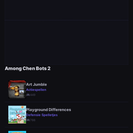
Among Chen Bots 2
Art Jumble
Actiespellen
sports_esports
449
Playground Differences
Defensie Spelletjes
sports_esports
766