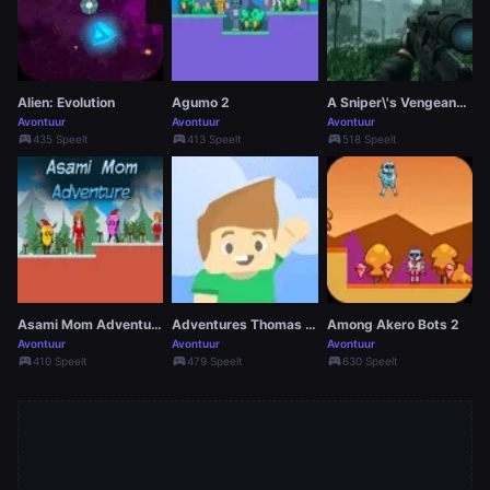
Alien: Evolution
Agumo 2
A Sniper\'s Vengeance The Story of Linh
Avontuur
Avontuur
Avontuur
sports_esports
sports_esports
sports_esports
435 Speelt
413 Speelt
518 Speelt
Asami Mom Adventure
Adventures Thomas Draw and Erase
Among Akero Bots 2
Avontuur
Avontuur
Avontuur
sports_esports
sports_esports
sports_esports
410 Speelt
479 Speelt
630 Speelt