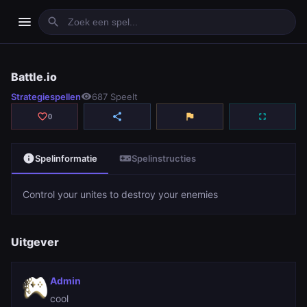
menu
search
Battle.io
Battle.io
Strategiespellen
visibility
687 Speelt
play_arrow
Spelen
favorite_border
share
flag
fullscreen
0
info
videogame_asset
Spelinformatie
Spelinstructies
Control your unites to destroy your enemies
Uitgever
Admin
cool