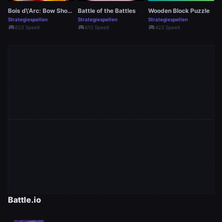
Bois d\'Arc: Bow Shooting
Battle of the Battles
Wooden Block Puzzle
Strategiespellen
Strategiespellen
Strategiespellen
sports_esports
sports_esports
sports_esports
623 Speelt
610 Speelt
423 Speelt
Battle.io