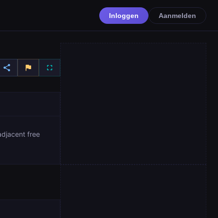
Inloggen
Aanmelden
share
flag
fullscreen
adjacent free