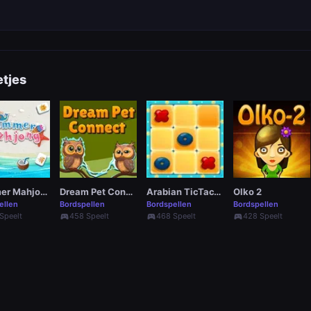
etjes
Summer Mahjong
Dream Pet Connect
Arabian TicTacToe
Olko 2
ellen
Bordspellen
Bordspellen
Bordspellen
Speelt
458 Speelt
468 Speelt
428 Speelt
sports_esports
sports_esports
sports_esports