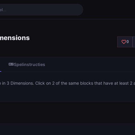
3 Dimensions
mensions
favorite_border
0
row
Spelen
videogame_asset
Spelinstructies
in 3 Dimensions. Click on 2 of the same blocks that have at least 2 