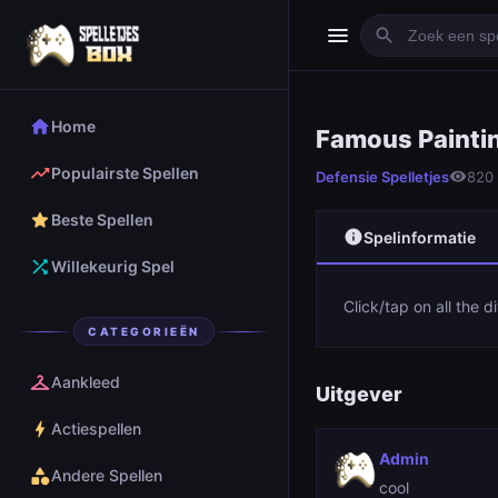
menu
search
Famous Pa
home
Home
Famous Painti
trending_up
Populairste Spellen
Defensie Spelletjes
visibility
820 
play_arrow
Sp
star
Beste Spellen
info
Spelinformatie
shuffle
Willekeurig Spel
Click/tap on all the 
CATEGORIEËN
checkroom
Aankleed
Uitgever
bolt
Actiespellen
Admin
category
Andere Spellen
cool