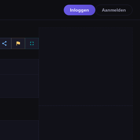
Inloggen
Aanmelden
share
flag
fullscreen