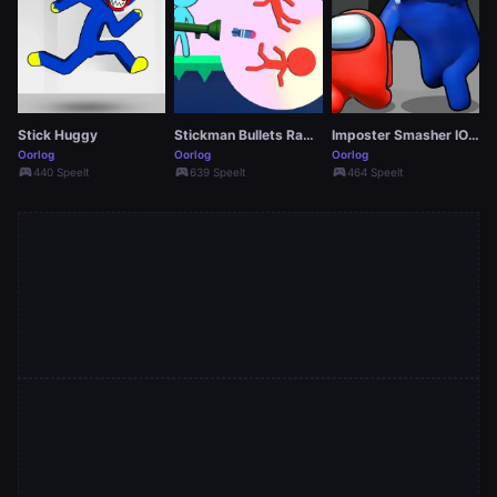
Stick Huggy
Stickman Bullets Ragdoll
Imposter Smasher IO amusants
Oorlog
Oorlog
Oorlog
sports_esports
sports_esports
sports_esports
440 Speelt
639 Speelt
464 Speelt