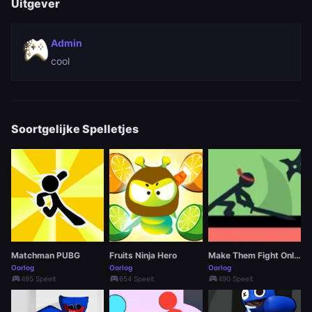
Uitgever
Admin
cool
Soortgelijke Spelletjes
Matchman PUBG
Fruits Ninja Hero
Make Them Fight Online
Oorlog
Oorlog
Oorlog
sports_esports
sports_esports
sports_esports
495 Speelt
654 Speelt
490 Speelt