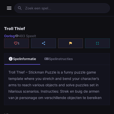
menu
search
Troll Thief
Troll Thief
Oorlog
visibility
493 Speelt
play_arrow
Spelen
favorite_border
share
flag
fullscreen
1
info
videogame_asset
Spelinformatie
Spelinstructies
Troll Thief – Stickman Puzzle is a funny puzzle game
template where you stretch and bend your character’s
arms to reach various objects and solve puzzles set in
hilarious scenarios. Instructies: Strek en buig de armen
van je personage om verschillende objecten te bereiken