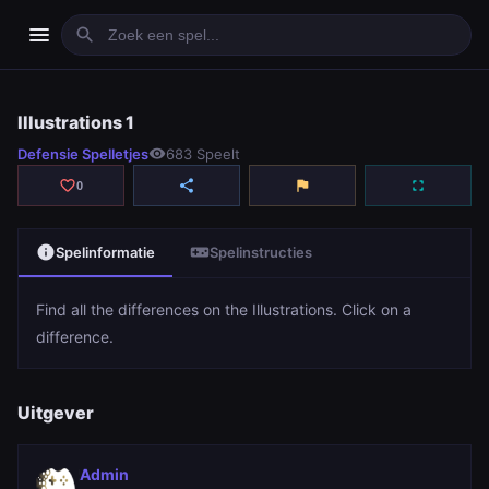
menu
search
Illustrations 1
Illustrations 1
Defensie Spelletjes
visibility
683 Speelt
play_arrow
Spelen
favorite_border
share
flag
fullscreen
0
info
videogame_asset
Spelinformatie
Spelinstructies
Find all the differences on the Illustrations. Click on a
difference.
Uitgever
Admin