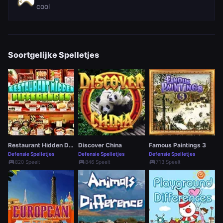
cool
Soortgelijke Spelletjes
Restaurant Hidden Differences
Discover China
Famous Paintings 3
Defensie Spelletjes
Defensie Spelletjes
Defensie Spelletjes
sports_esports
sports_esports
sports_esports
820 Speelt
846 Speelt
713 Speelt