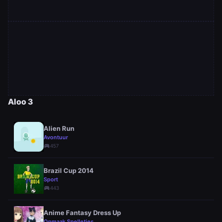
Aloo 3
Alien Run
Avontuur
sports_esports
457
Brazil Cup 2014
Sport
sports_esports
443
Anime Fantasy Dress Up
Opmaak Spelletjes