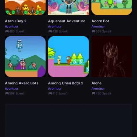
Atanu Boy 2
Aquanaut Adventure
Acorn Bot
Avontuur
Avontuur
Avontuur
sports_esports
sports_esports
sports_esports
405 Speelt
438 Speelt
669 Speelt
Among Akero Bots
Among Chen Bots 2
Alone
Avontuur
Avontuur
Avontuur
sports_esports
sports_esports
sports_esports
598 Speelt
413 Speelt
420 Speelt