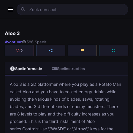
menu
search
Aloo 3
Aloo 3
Avontuur
visibility
586 Speelt
play_arrow
Spelen
favorite_border
share
flag
fullscreen
0
info
videogame_asset
Spelinformatie
Spelinstructies
Aloo 3 is a 2D platformer where you play as a Potato Man
called Aloo and you have to collect energy drinks while
avoiding the various kinds of blades, saws, rotating
blades, and 3 different kinds of enemy monsters. There
are 8 levels to play and the difficulty increases as you
proceed. This is the third installment of Aloo
series.Controls:Use \"WASD\" or \"Arrow\" keys for the